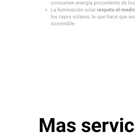
consumen energía procedente de los 
La iluminación solar
respeta el medi
los rayos solares, lo que hace que se
sostenible.
Mas servic