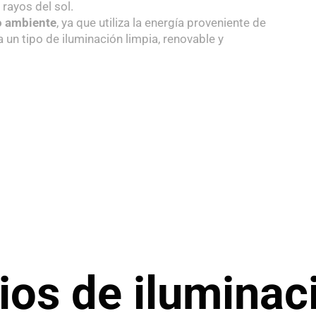
rayos del sol.
o ambiente
, ya que utiliza la energía proveniente de
a un tipo de iluminación limpia, renovable y
ios de iluminac