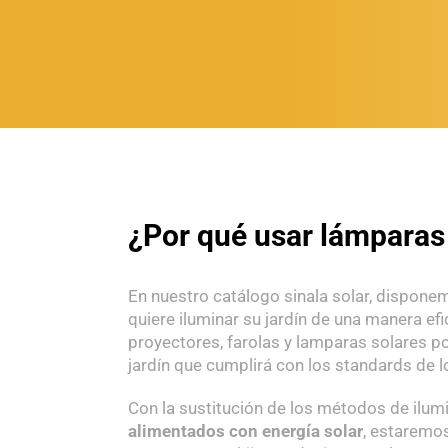
¿Por qué usar lámparas 
En nuestro catálogo sinala solar, dispone
quiere iluminar su jardín de una manera efi
proyectores, farolas y lamparas solares p
jardín que cumplirá con los standards de 
Con la sustitución de los métodos de ilum
alimentados con energía
solar
, estaremo