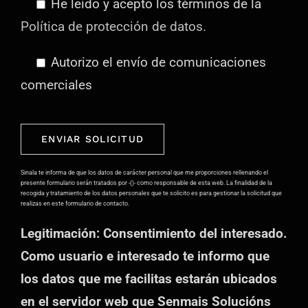
He leído y acepto los términos de la
Política de protección de datos.
Autorizo el envío de comunicaciones
comerciales
Por
favor,
deja
Sinala te informa de que los datos de carácter personal que me proporciones rellenando el
presente formulario serán tratados por -()- como responsable de esta web. La finalidad de la
este
recogida y tratamiento de los datos personales que te solicito es para gestionar la solicitud que
realizas en este formulario de contacto.
campo
Legitimación: Consentimiento del interesado.
vacío.
Como usuario e interesado te informo que
los datos que me facilitas estarán ubicados
en el servidor web que Senmais Solucións