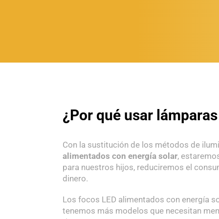
¿Por qué usar lámparas 
Con la sustitución de los métodos de ilum
alimentados con energía
solar
, estaremo
para nuestros hijos, reduciremos el con
dinero.
Los focos LED alimentados con energía so
tenemos más modelos que necesitan meno