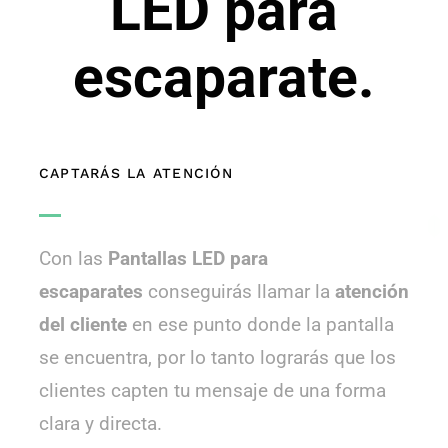
LED para
escaparate.
CAPTARÁS LA ATENCIÓN
Con las
Pantallas LED para
escaparates
conseguirás llamar la
atención
del cliente
en ese punto donde la pantalla
se encuentra, por lo tanto lograrás que los
clientes capten tu mensaje de una forma
clara y directa.