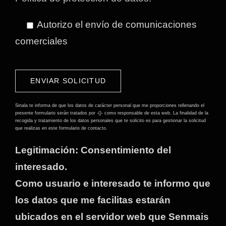
Autorizo el envío de comunicaciones
comerciales
Por
favor,
deja
Sinala te informa de que los datos de carácter personal que me proporciones rellenando el
presente formulario serán tratados por -()- como responsable de esta web. La finalidad de la
este
recogida y tratamiento de los datos personales que te solicito es para gestionar la solicitud
que realizas en este formulario de contacto.
campo
Legitimación: Consentimiento del
vacío.
interesado.
Como usuario e interesado te informo que
los datos que me facilitas estarán
ubicados en el servidor web que Senmais