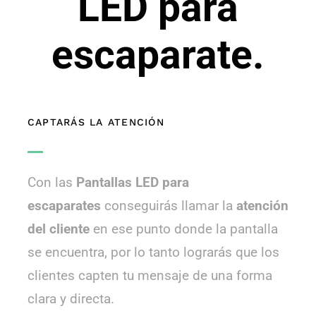
LED para
escaparate.
CAPTARÁS LA ATENCIÓN
Con las
Pantallas LED para
escaparates
conseguirás llamar la
atención
del cliente
en ese punto donde la pantalla
se encuentra, por lo tanto lograrás que los
clientes capten tu mensaje de una forma
clara y directa.