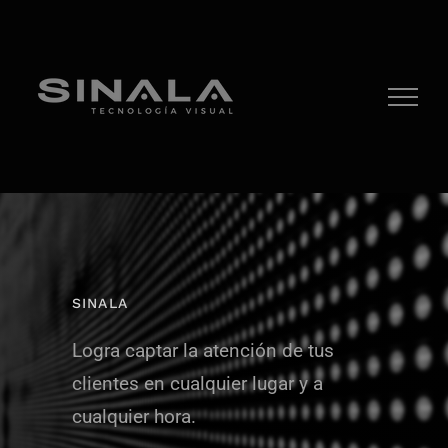
Saltar
al
contenido
SINALA
Logra captar la atención de tus
clientes en cualquier lugar y a
cualquier hora.