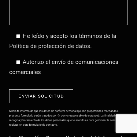
He leído y acepto los términos de la
Política de protección de datos.
Autorizo el envío de comunicaciones
comerciales
Por
favor,
deja
Sinala te informa de que los datos de carácter personal que me proporciones rellenando el
presente formulario serán tratados por -()- como responsable de esta web. La finalidad de la
este
recogida y tratamiento de los datos personales que te solicito es para gestionar la solicitud que
realizas en este formulario de contacto.
campo