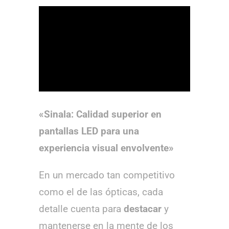
«Sinala: Calidad superior en
pantallas LED para una
experiencia visual envolvente»
En un mercado tan competitivo
como el de las ópticas, cada
detalle cuenta para
destacar
y
mantenerse en la mente de los