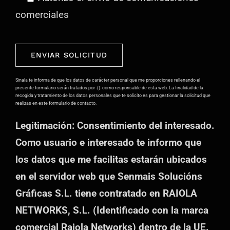
comerciales
Por
favor,
deja
Sinala te informa de que los datos de carácter personal que me proporciones rellenando el
presente formulario serán tratados por -()- como responsable de esta web. La finalidad de la
este
recogida y tratamiento de los datos personales que te solicito es para gestionar la solicitud que
realizas en este formulario de contacto.
campo
Legitimación: Consentimiento del interesado.
vacío.
Como usuario e interesado te informo que
los datos que me facilitas estarán ubicados
en el servidor web que Senmais Solucións
Gráficas S.L. tiene contratado en RAIOLA
NETWORKS, S.L. (Identificado con la marca
comercial Raiola Networks) dentro de la UE.